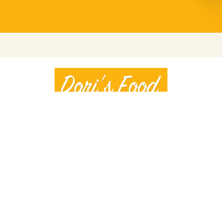
Magyarország 1039 Budapest, Szentendrei út
299.
06 70 360 3779
hello@dorisfood.hu