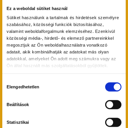
Feliratkozás a hírlevélre
Ez a weboldal sütiket használ
Iratkozz fel a Dori's Food hírlevelére, hogy első kézből
Sütiket használunk a tartalmak és hirdetések személyre
értesülhess híreinkről és akcióinkról.
szabásához, közösségi funkciók biztosításához,
valamint weboldalforgalmunk elemzéséhez. Ezenkívül
közösségi média-, hirdető- és elemező partnereinkkel
megosztjuk az Ön weboldalhasználatra vonatkozó
adatait, akik kombinálhatják az adatokat más olyan
adatokkal, amelyeket Ön adott meg számukra vagy az
Ön által használt más szolgáltatásokból gyűjtöttek.
Elfogadom a Dori's Food
felhasználási
és
Hozzájárulás
adatkezelési feltételeit
.
Elengedhetetlen
kiválasztása
Beállításait bármikor módosíthatja a weboldalon a profilja alatt vagy a
hírlevélben található leiratkozás gombra kattintva.
Beállítások
A Dori's Food a Brevot használja hírlevél kezelésre. A feliratkozással Ön
hozzájárul, hogy fent megadott személyes adatait továbbítsuk és
Statisztikai
feldolgozzuk ezen a platformon a
Brevo's Privacy Policy
-nak megfelelően.